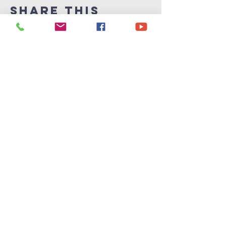
Share This
Event
Victory
Christian
Center
715-339-7111
info@vccphillips.org
W6880 Liberty Lane
Phillips, WI 54555