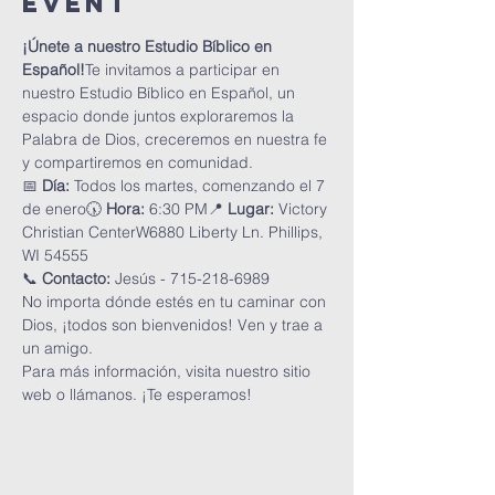
Event
¡Únete a nuestro Estudio Bíblico en 
Español!
Te invitamos a participar en 
nuestro Estudio Bíblico en Español, un 
espacio donde juntos exploraremos la 
Palabra de Dios, creceremos en nuestra fe 
y compartiremos en comunidad.
📅 
Día:
 Todos los martes, comenzando el 7 
de enero🕠 
Hora:
 6:30 PM📍 
Lugar:
 Victory 
Christian CenterW6880 Liberty Ln. Phillips, 
WI 54555
📞 
Contacto:
 Jesús - 715-218-6989
No importa dónde estés en tu caminar con 
Dios, ¡todos son bienvenidos! Ven y trae a 
un amigo.
Para más información, visita nuestro sitio 
web o llámanos. ¡Te esperamos!