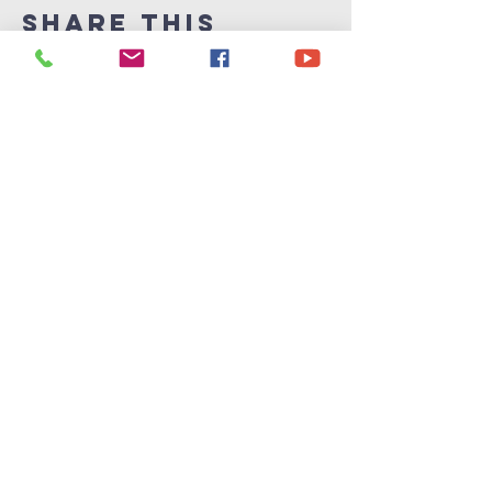
Share This
Event
Victory
Christian
Center
715-339-7111
info@vccphillips.org
W6880 Liberty Lane
Phillips, WI 54555