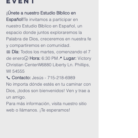
Event
¡Únete a nuestro Estudio Bíblico en 
Español!
Te invitamos a participar en 
nuestro Estudio Bíblico en Español, un 
espacio donde juntos exploraremos la 
Palabra de Dios, creceremos en nuestra fe 
y compartiremos en comunidad.
📅 
Día:
 Todos los martes, comenzando el 7 
de enero🕠 
Hora:
 6:30 PM📍 
Lugar:
 Victory 
Christian CenterW6880 Liberty Ln. Phillips, 
WI 54555
📞 
Contacto:
 Jesús - 715-218-6989
No importa dónde estés en tu caminar con 
Dios, ¡todos son bienvenidos! Ven y trae a 
un amigo.
Para más información, visita nuestro sitio 
web o llámanos. ¡Te esperamos!