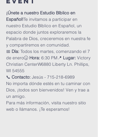
Event
¡Únete a nuestro Estudio Bíblico en 
Español!
Te invitamos a participar en 
nuestro Estudio Bíblico en Español, un 
espacio donde juntos exploraremos la 
Palabra de Dios, creceremos en nuestra fe 
y compartiremos en comunidad.
📅 
Día:
 Todos los martes, comenzando el 7 
de enero🕠 
Hora:
 6:30 PM📍 
Lugar:
 Victory 
Christian CenterW6880 Liberty Ln. Phillips, 
WI 54555
📞 
Contacto:
 Jesús - 715-218-6989
No importa dónde estés en tu caminar con 
Dios, ¡todos son bienvenidos! Ven y trae a 
un amigo.
Para más información, visita nuestro sitio 
web o llámanos. ¡Te esperamos!