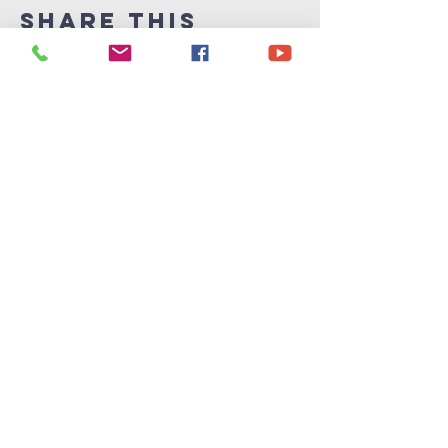
Share This
Event
Victory
Christian
Center
715-339-7111
info@vccphillips.org
W6880 Liberty Lane
Phillips, WI 54555