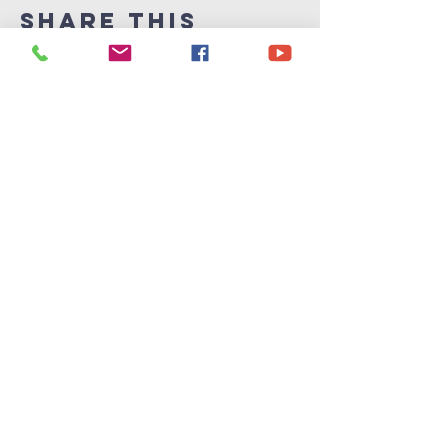
Share This
Event
Victory
Christian
Center
715-339-7111
info@vccphillips.org
W6880 Liberty Lane
Phillips, WI 54555