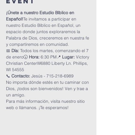
Event
¡Únete a nuestro Estudio Bíblico en 
Español!
Te invitamos a participar en 
nuestro Estudio Bíblico en Español, un 
espacio donde juntos exploraremos la 
Palabra de Dios, creceremos en nuestra fe 
y compartiremos en comunidad.
📅 
Día:
 Todos los martes, comenzando el 7 
de enero🕠 
Hora:
 6:30 PM📍 
Lugar:
 Victory 
Christian CenterW6880 Liberty Ln. Phillips, 
WI 54555
📞 
Contacto:
 Jesús - 715-218-6989
No importa dónde estés en tu caminar con 
Dios, ¡todos son bienvenidos! Ven y trae a 
un amigo.
Para más información, visita nuestro sitio 
web o llámanos. ¡Te esperamos!