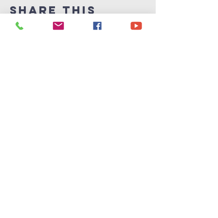
Share This
Event
Victory
Christian
Center
715-339-7111
info@vccphillips.org
W6880 Liberty Lane
Phillips, WI 54555