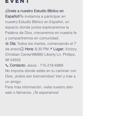
Event
¡Únete a nuestro Estudio Bíblico en 
Español!
Te invitamos a participar en 
nuestro Estudio Bíblico en Español, un 
espacio donde juntos exploraremos la 
Palabra de Dios, creceremos en nuestra fe 
y compartiremos en comunidad.
📅 
Día:
 Todos los martes, comenzando el 7 
de enero🕠 
Hora:
 6:30 PM📍 
Lugar:
 Victory 
Christian CenterW6880 Liberty Ln. Phillips, 
WI 54555
📞 
Contacto:
 Jesús - 715-218-6989
No importa dónde estés en tu caminar con 
Dios, ¡todos son bienvenidos! Ven y trae a 
un amigo.
Para más información, visita nuestro sitio 
web o llámanos. ¡Te esperamos!